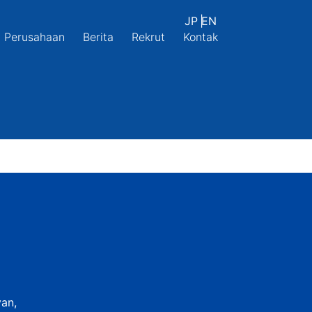
JP
|
EN
Perusahaan
Berita
Rekrut
Kontak
yan,