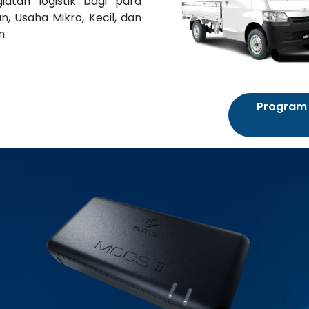
atan logistik bagi para
an, Usaha Mikro, Kecil, dan
n.
Program