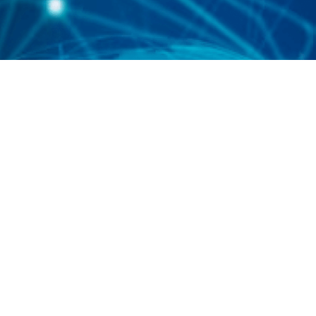
a "MCCS"
nggi dan
formasi
h.