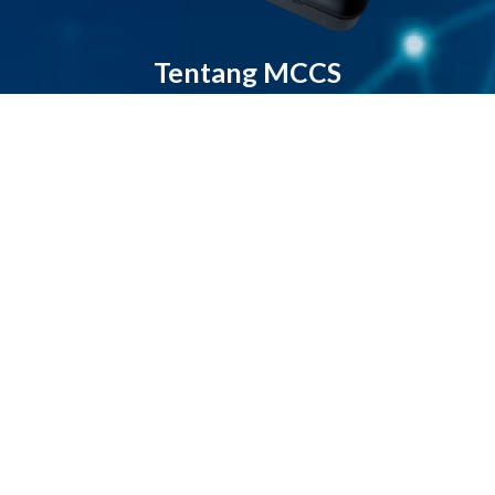
Tentang MCCS
gi kami adalah Solusi Bagi mobilitas masyarakat Indonesi
an perangkat IoT canggih yang mendukung mobilitas ti
menghasilkan data yang akurat.
idak hanya dapat mendeteksi lokasi dan menghasilkan in
amun juga dapat mengontrol aktivasi mesin dari jarak jau