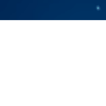
Teknolo
merupak
MCCS t
n